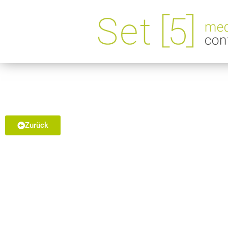
Recruiting
Zurück
„Wood you fi
Pfleiderer Recruiting Vide