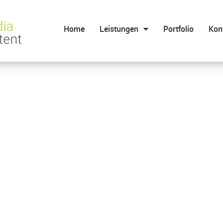
Home
Leistungen
Portfolio
Kon
 Video
t in?“
o 2022