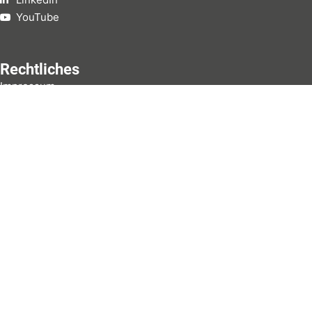
YouTube
Rechtliches
Impressum
Datenschutz
Kontakt
Set5 GmbH & Co.
KG
Settmeckestr. 5
59846 Sundern
02933 9210117
kontakt@set5.de