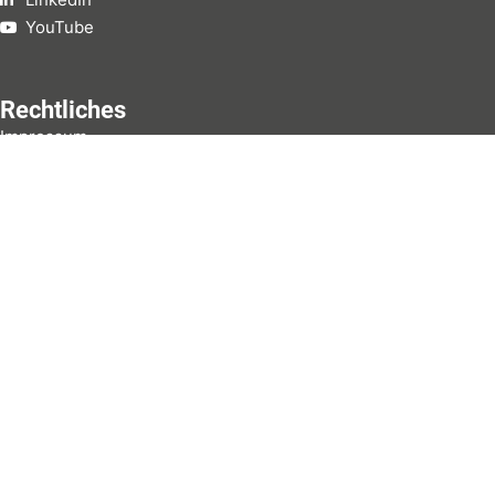
YouTube
Rechtliches
Impressum
Datenschutz
Kontakt
Set5 GmbH & Co.
KG
Settmeckestr. 5
59846 Sundern
02933 9210117
kontakt@set5.de